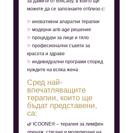
за дамите от BMLady, в които ще
можете да се запознаете отблизо с:
✨ иновативни апаратни терапии
✨ модерни anti-age решения
✨ процедури за лице и тяло
✨ професионални съвети за
красота и здраве
✨ индивидуални програми според
нуждите на всяка жена
Сред най-
впечатляващите
терапии, които ще
бъдат представени,
са:
🌿 ICOONE® – терапия за лимфен
дренаж, стягане и моделиране на