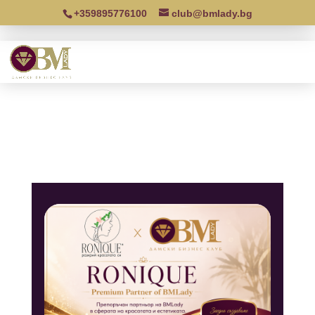
+359895776100
club@bmlady.bg