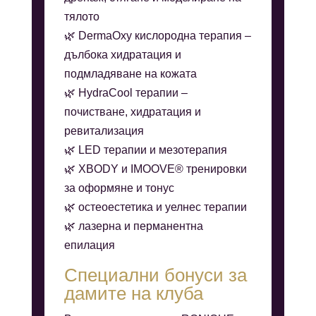
тялото
🌿 DermaOxy кислородна терапия –
дълбока хидратация и
подмладяване на кожата
🌿 HydraCool терапии –
почистване, хидратация и
ревитализация
🌿 LED терапии и мезотерапия
🌿 XBODY и IMOOVE® тренировки
за оформяне и тонус
🌿 остеоестетика и уелнес терапии
🌿 лазерна и перманентна
епилация
Специални бонуси за
дамите на клуба