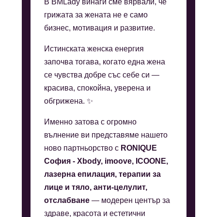
В BMLady винаги сме вярвали, че
грижата за жената не е само
бизнес, мотивация и развитие.
Истинската женска енергия
започва тогава, когато една жена
се чувства добре със себе си —
красива, спокойна, уверена и
обгрижена. ✨
Именно затова с огромно
вълнение ви представяме нашето
ново партньорство с
RONIQUE
София - Xbody, imoove, ICOONE,
лазерна епилация, терапии за
лице и тяло, анти-целулит,
отслабване
— модерен център за
здраве, красота и естетични