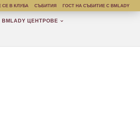
 СЕ В КЛУБА
СЪБИТИЯ
ГОСТ НА СЪБИТИЕ С BMLADY
BMLADY ЦЕНТРОВЕ
Б BMLADY