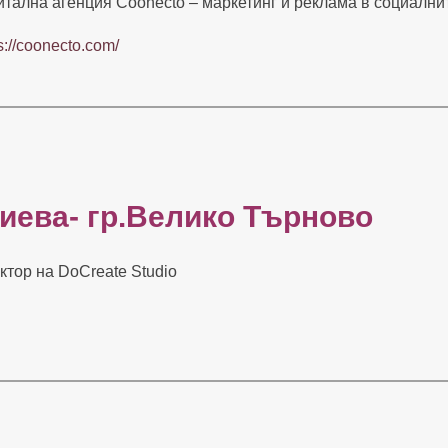
итална агенция Coonecto – маркетинг и реклама в социалн
s://coonecto.com/
гиева-
гр.Велико Търново
ектор
на DoCreate Studio