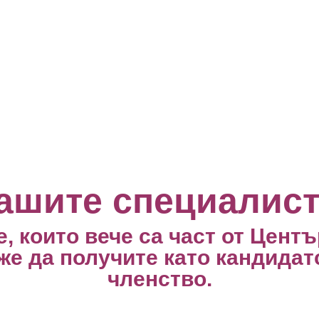
ашите специалис
, които вече са част от Цент
е да получите като кандидатс
членство.