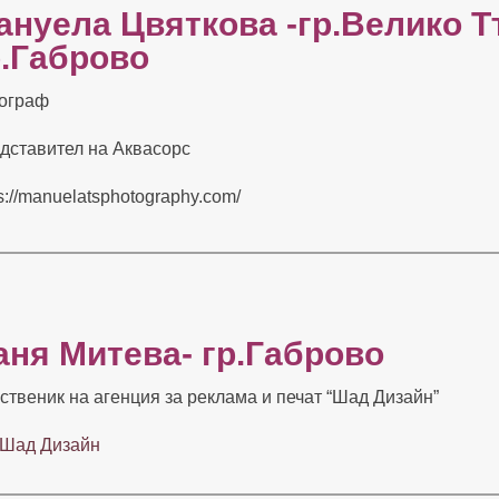
ануела Цвяткова -гр.Велико Т
р.Габрово
ограф
дставител на Аквасорс
s://manuelatsphotography.com/
аня Митева- гр.Габрово
ственик на агенция за реклама и печат
“Шад Дизайн”
Шад Дизайн