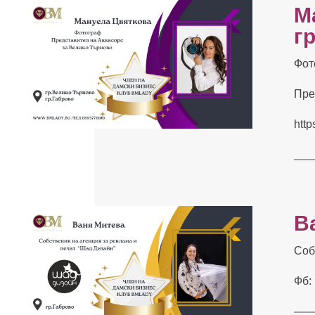
М
г
Фот
Пре
http
В
Соб
Фб: