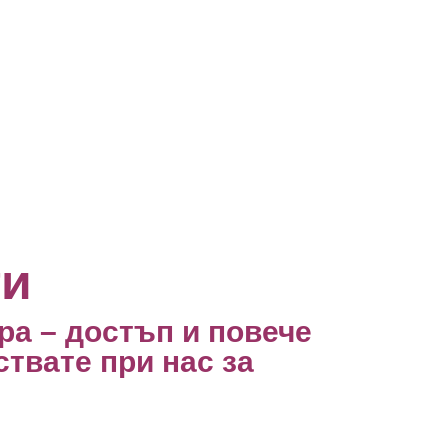
ти
ъра – достъп и повече
твате при нас за