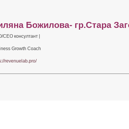
иляна Божилова- гр.Стара Заг
/CEO консултант |
iness Growth Coach
s://revenuelab.pro/