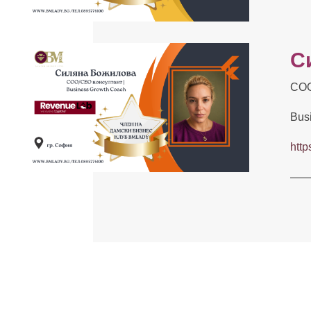
С
COO
Bus
http