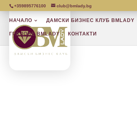
+359895776100
club@bmlady.bg
НАЧАЛО
ДАМСКИ БИЗНЕС КЛУБ BMLADY
ГРАДОВЕ BMLADY
КОНТАКТИ
Р