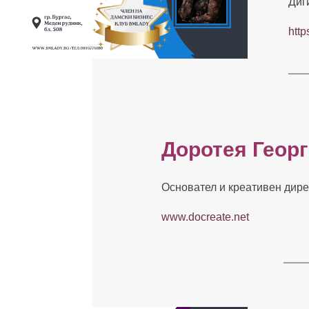
Диг
http
Доротея Геор
Основател и креативен дир
www.docreate.net