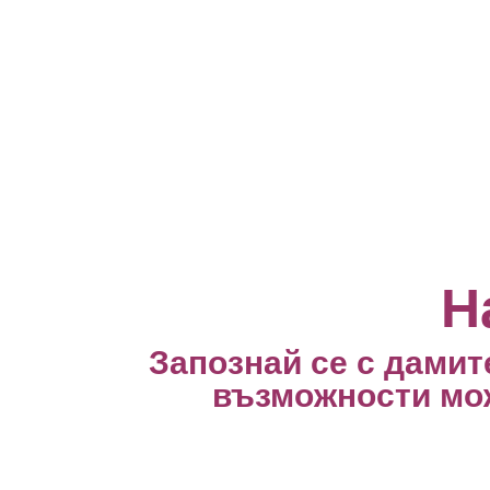
Н
Запознай се с дамите
възможности мож